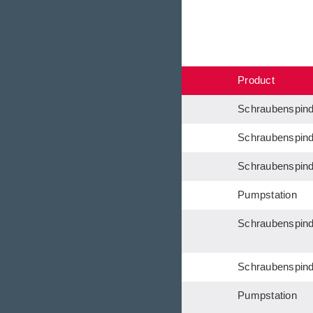
Results
No. Document
Product
OIK 14
Schraubenspin
OIK 07
Schraubenspin
OIK 09
Schraubenspin
OIK 10
Pumpstation
OIL 01
Schraubenspin
OIL 02
Schraubenspin
OIL 03
Pumpstation