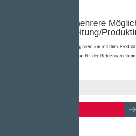
Sie haben mehrere Möglichk
Betriebsanleitung/Produkti
Setzen Sie Filter. Beginnen Sie mit dem Produ
Sie kennen die genaue Nr. der Betriebsanleitun
Search via filter
SHOW RESULTS