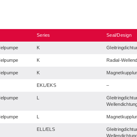
Series
Seal/Design
delpumpe
K
Gleitringdicht
delpumpe
K
Radial-Wellen
delpumpe
K
Magnetkupplu
EKL/EKS
–
delpumpe
L
Gleitringdichtu
Wellendichtun
delpumpe
L
Magnetkupplu
ELL/ELS
Gleitringdichtu
Wellendichtun